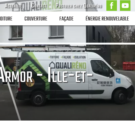
Actualité
Contact
Postuler chez Qualiréno
OITURE
COUVERTURE
FAÇADE
ÉNERGIE RENOUVELABLE
Armor - Ille-et-