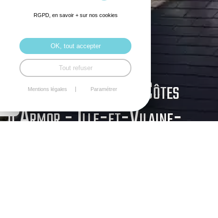
RGPD, en savoir + sur nos cookies
OK, tout accepter
Tout refuser
Energie renouvelable Côtes
Mentions légales
Paramétrer
d'Armor - Ille-et-Vilaine-
Morbihan
Page en cours de